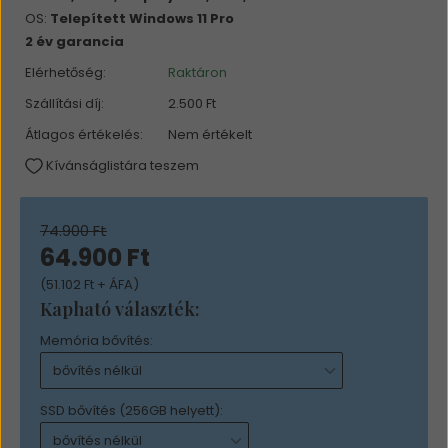
OS:
Telepített Windows 11 Pro
2 év garancia
Elérhetőség:
Raktáron
Szállítási díj:
2.500 Ft
Átlagos értékelés:
Nem értékelt
Kívánságlistára teszem
74.900 Ft
64.900 Ft
(51.102 Ft + ÁFA)
Kapható választék:
Memória bővítés:
SSD bővítés (256GB helyett):