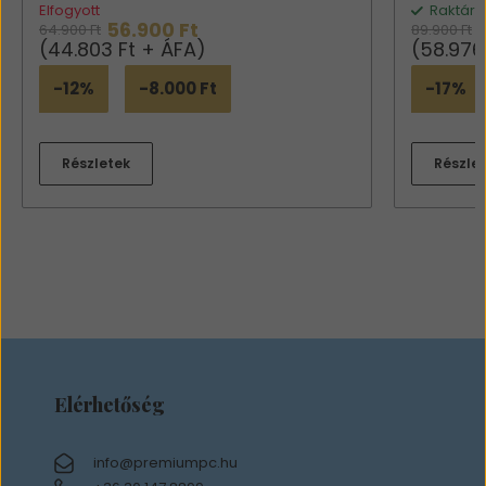
Elfogyott
Raktáro
56.900 Ft
64.900 Ft
89.900 Ft
(44.803 Ft + ÁFA)
(58.976
-12%
-8.000 Ft
-17%
Részletek
Részle
Elérhetőség
info@premiumpc.hu