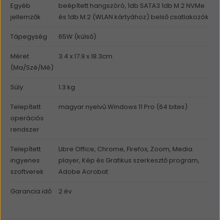
Egyéb
beépített hangszóró, 1db SATA3 1db M.2 NVMe
jellemzők
és 1db M.2 (WLAN kártyához) belső csatlakozók
Tápegység
65W (külső)
Méret
3.4 x 17.9 x 18.3cm
(Ma/Szé/Mé)
Súly
1.3 kg
Telepített
magyar nyelvű Windows 11 Pro (64 bites)
operációs
rendszer
Telepített
Libre Office, Chrome, Firefox, Zoom, Media
ingyenes
player, Kép és Grafikus szerkesztő program,
szoftverek
Adobe Acrobat
Garancia idő
2 év