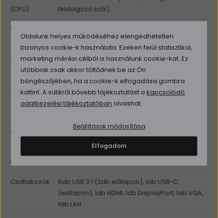
(CPU)
feldolgozó szál)
Memória
8GB DDR4 ( Bővíthető, max. 32GB)
Oldalunk helyes működéséhez elengedhetetlen
(RAM)
bizonyos cookie-k használata. Ezeken felül statisztikai,
marketing mérési célból is használunk cookie-kat. Ez
Videókártya
Integrált Intel UHD 630 Graphics
utóbbiak csak akkor töltődnek be az Ön
(VGA)
böngészőjében, ha a cookie-k elfogadása gombra
Adattároló
256GB SSD
kattint. A sütikről bővebb tájékoztatást a
kapcsolódó
(HDD/SSD)
adatkezelési tájékoztatóban
olvashat.
Optikai
nincs
Beállítások módosítása
meghajtó
(ODD)
Elfogadom
Kommunikáció
Gigabit LAN
Csatlakozók
6db USB 3.1 (2db előlapon), 1db USB-C
(előlapon), 1db HDMI, 1db DisplayPort, 1db VGA,
1db LAN