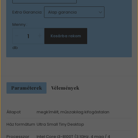
Extra Garancia:
Menny.:
-
+
Kosárba rakom
db
Paraméterek
Vélemények
Állapot
megkímélt, műszakilag kifogástalan
Ház formátum
Ultra Small Tiny Desktop
Processzor
Intel Core i3-8100T (3.1GHz, 4 mag / 4