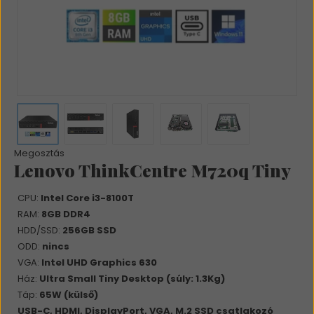
Megosztás
Lenovo ThinkCentre M720q Tiny
CPU:
Intel Core i3-8100T
RAM:
8GB DDR4
HDD/SSD:
256GB SSD
ODD:
nincs
VGA:
Intel UHD Graphics 630
Ház:
Ultra Small Tiny Desktop (súly: 1.3Kg)
Táp:
65W (külső)
USB-C, HDMI, DisplayPort, VGA, M.2 SSD csatlakozó