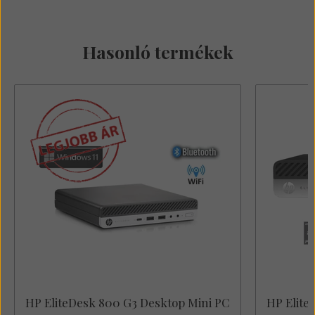
Hasonló termékek
Erről a termékről még nem érkezett
vélemény.
Írja meg véleményét!
Értékelem a terméket
HP EliteDesk 800 G3 Desktop Mini PC
HP Elite