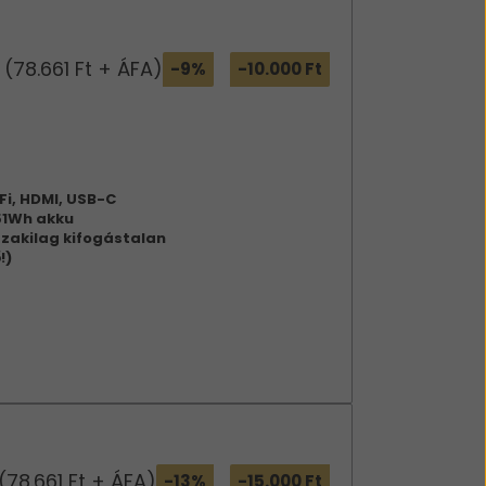
(78.661 Ft + ÁFA)
-9%
-10.000 Ft
Fi, HDMI, USB-C
51Wh akku
zakilag kifogástalan
!)
(78.661 Ft + ÁFA)
-13%
-15.000 Ft