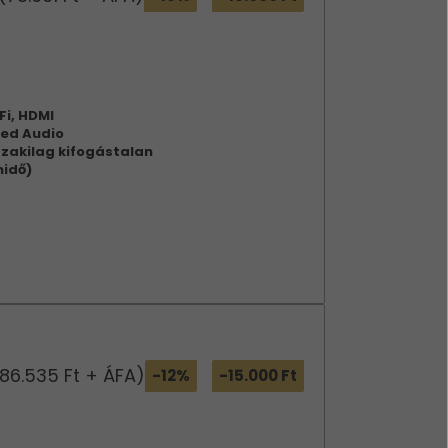
Fi,
HDMI
ed Audio
zakilag kifogástalan
midő)
86.535 Ft + ÁFA)
-12%
-15.000 Ft