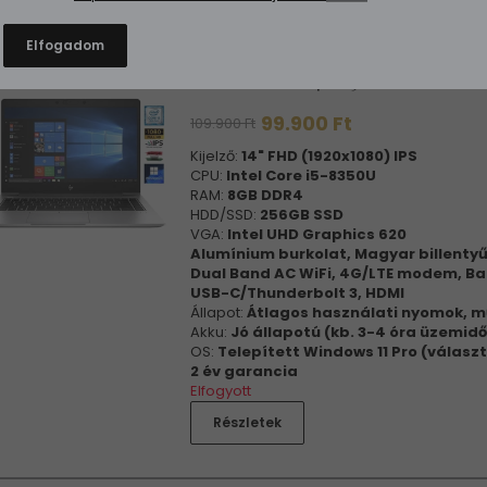
Elfogadom
HP EliteBook 840 G5
99.900 Ft
109.900 Ft
Kijelző:
14" FHD (1920x1080) IPS
CPU:
Intel Core i5-8350U
RAM:
8GB DDR4
HDD/SSD:
256GB SSD
VGA:
Intel UHD Graphics 620
Alumínium burkolat, Magyar billent
Dual Band AC WiFi, 4G/LTE modem, Ba
USB-C/Thunderbolt 3, HDMI
Állapot:
Átlagos használati nyomok, m
Akku:
Jó állapotú (kb. 3-4 óra üzemidő
OS:
Telepített Windows 11 Pro (válasz
2 év garancia
Elfogyott
Részletek