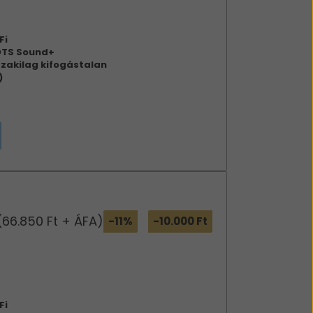
Fi
DTS Sound+
zakilag kifogástalan
)
(66.850 Ft + ÁFA)
-11%
-10.000 Ft
Fi