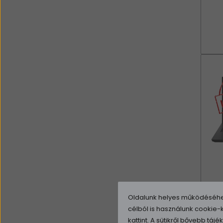
Oldalunk helyes működéséhez 
célból is használunk cookie
kattint. A sütikről bővebb táj