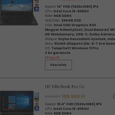
Kijelző:
14" FHD (1920x1080) IPS
CPU:
Intel Core i5-8365U
RAM:
8GB DDR4
HDD/SSD:
256GB SSD
VGA:
Intel UHD Graphics 620
Magyar billentyűzet, Dual Band AC Wi
HD Webkamera, USB-C, Dolby Advanc
Állapot:
Enyhe használati nyomok, műs
Akku:
Kiváló állapotú (kb. 6-7 óra üze
OS:
Telepített Windows 11 Pro
2 év garancia
Elfogyott
Részletek
HP EliteBook 850 G5
109.900 Ft
(
124.900 Ft
Kijelző:
15.6" FHD (1920x1080) IPS
CPU:
Intel Core i5-8350U
RAM:
8GB DDR4