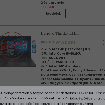
2 év garancia
Elfogyott
Részletek
Lenovo ThinkPad E14
94.900 Ft
(
119.900 Ft
Kijelző:
14" FHD (1920x1080) IPS
CPU:
Intel Core i5-10210U
RAM:
8GB DDR4
HDD/SSD:
256GB SSD
VGA:
Intel UHD Graphics
Dual Band AX WiFi, Dolby Advanced A
HD Webkamera, USB-C/Thunderbolt 3,
Állapot:
Erős használati nyomok, műsz
Akku:
Nagyon jó állapotú (kb. 5-6 óra
OS:
Telepített Windows 11 Pro (válasz
2 év garancia
elengedhetetlen bizonyos cookie-k használata. Ezeken felül statisz
Elfogyott
-kat. Ez utóbbiak csak akkor töltődnek be az Ön böngészőjében, ha 
Részletek
ékoztatást a
kapcsolódó adatkezelési tájékoztatóban
olvashat.