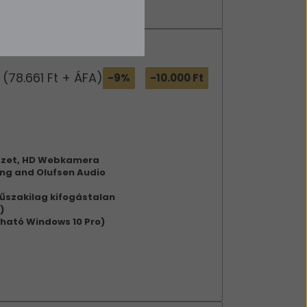
(78.661 Ft + ÁFA)
-9%
-10.000 Ft
yűzet, HD Webkamera
ng and Olufsen Audio
űszakilag kifogástalan
)
tható Windows 10 Pro)