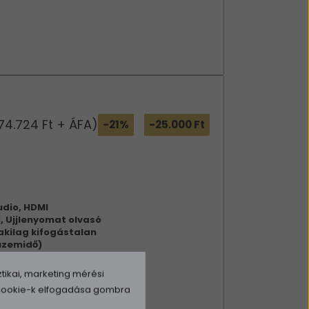
74.724 Ft + ÁFA)
-21%
-25.000 Ft
udio, HDMI
 Ujjlenyomat olvasó
akilag kifogástalan
 üzemidő)
tható Windows 10 Pro)
tikai, marketing mérési
a cookie-k elfogadása gombra