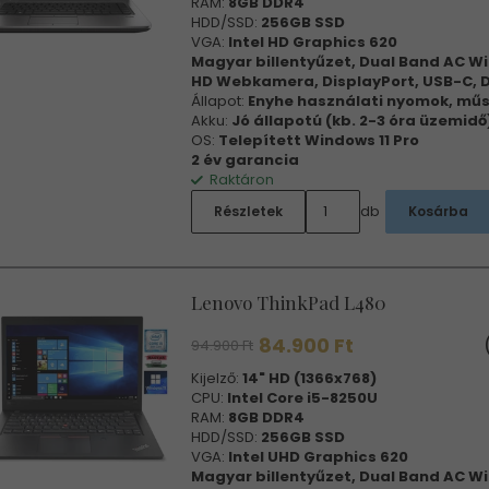
RAM:
8GB DDR4
HDD/SSD:
256GB SSD
VGA:
Intel HD Graphics 620
Magyar billentyűzet, Dual Band AC Wi
HD Webkamera, DisplayPort, USB-C, 
Állapot:
Enyhe használati nyomok, műs
Akku:
Jó állapotú (kb. 2-3 óra üzemidő
OS:
Telepített Windows 11 Pro
2 év garancia
Raktáron
db
Részletek
Kosárba
Lenovo ThinkPad L480
84.900 Ft
94.900 Ft
Kijelző:
14" HD (1366x768)
CPU:
Intel Core i5-8250U
RAM:
8GB DDR4
HDD/SSD:
256GB SSD
VGA:
Intel UHD Graphics 620
Magyar billentyűzet, Dual Band AC Wi