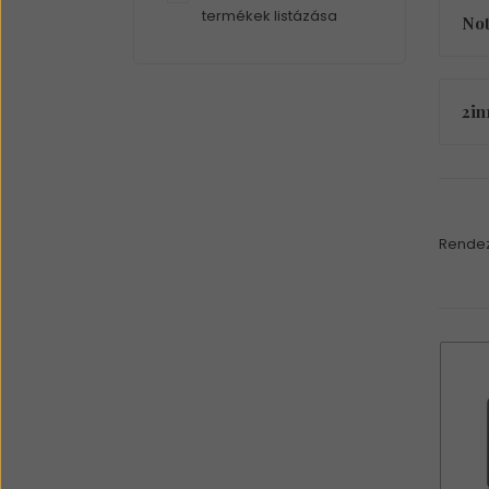
termékek listázása
No
2in
Rendez