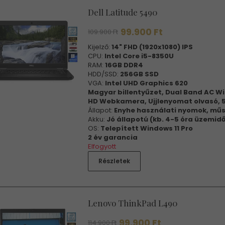
Dell Latitude 5490
99.900 Ft
109.900 Ft
Kijelző:
14" FHD (1920x1080) IPS
CPU:
Intel Core i5-8350U
RAM:
16GB DDR4
HDD/SSD:
256GB SSD
VGA:
Intel UHD Graphics 620
Magyar billentyűzet, Dual Band AC Wi
HD Webkamera, Ujjlenyomat olvasó, 
Állapot:
Enyhe használati nyomok, műs
Akku:
Jó állapotú (kb. 4-5 óra üzemidő
OS:
Telepített Windows 11 Pro
2 év garancia
Elfogyott
Részletek
Lenovo ThinkPad L490
99.900 Ft
114.900 Ft