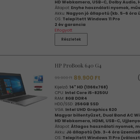
HD Webkamera, USB-C, Dolby Audio, 
Állapot:
Enyhe használati nyomok, műs
Akku:
Nagyon jó állapotú (kb. 5-6 óra
OS:
Telepített Windows 11 Pro
2 év garancia
Elfogyott
Részletek
HP ProBook 640 G4
89.900 Ft
99.900 Ft
Kijelző:
14" HD (1366x768)
CPU:
Intel Core i5-8250U
RAM:
8GB DDR4
HDD/SSD:
256GB SSD
VGA:
Intel UHD Graphics 620
Magyar billentyűzet, Dual Band AC Wi
HD Webkamera, HDMI, USB-C,
Ujjleny
Állapot:
Átlagos használati nyomok, m
Akku:
Jó állapotú (kb. 3-4 óra üzemidő
OS:
Telepített Windows 11 Pro (válasz