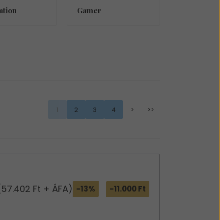
ation
Gamer
1
2
3
4
>
>>
(57.402 Ft + ÁFA)
-13%
-11.000 Ft