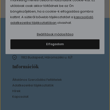
marketing mérési célból is használunk cookie-kat. Ez
utóbbiak csak akkor töltődnek be az Ön
böngészőjében, ha a cookie-k elfogadása gombra
kattint. A sütikről bővebb tájékoztatást a
kapcsolódó
adatkezelési tájékoztatóban
olvashat.
Elérhetőség
Beállítások módosítása
Elfogadom
info@premiumpc.hu
+36 30 147 8899
1182 Budapest, Háromszéki u. 6/f
Információk
Általános Szerződési Feltételek
Adatkezelési tájékoztatók
Hírek
Kapcsolat