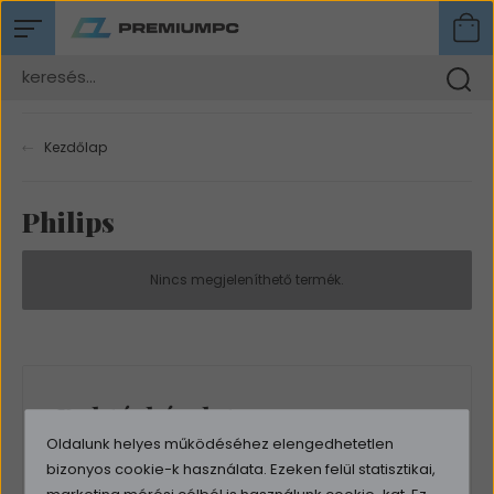
Kezdőlap
Philips
Nincs megjeleníthető termék.
Raktárkészlet
Oldalunk helyes működéséhez elengedhetetlen
Csak raktáron lévő termékek listázása
bizonyos cookie-k használata. Ezeken felül statisztikai,