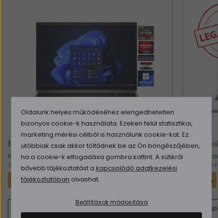
Oldalunk helyes működéséhez elengedhetetlen
bizonyos cookie-k használata. Ezeken felül statisztikai,
marketing mérési célból is használunk cookie-kat. Ez
HP EliteBook 865 G9
HP Pro
utóbbiak csak akkor töltődnek be az Ön böngészőjében,
Rendelhető (1-2 nap)
Raktá
ha a cookie-k elfogadása gombra kattint. A sütikről
399.900 Ft
(314.882 Ft + ÁFA)
784.990 Ft
139.900 F
bővebb tájékoztatást a
kapcsolódó adatkezelési
-49%
-385.090 Ft
-14%
tájékoztatóban
olvashat.
Beállítások módosítása
Részletek
Kosárba
Részl