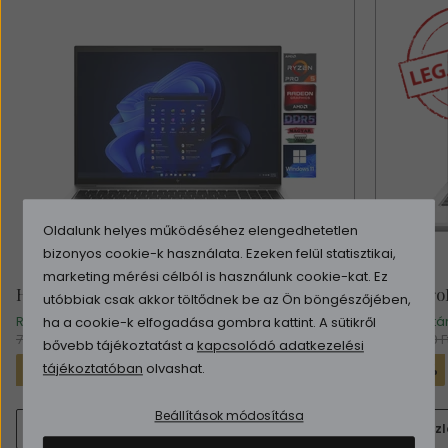
Oldalunk helyes működéséhez elengedhetetlen
bizonyos cookie-k használata. Ezeken felül statisztikai,
marketing mérési célból is használunk cookie-kat. Ez
HP EliteBook 865 G9
HP Pro
utóbbiak csak akkor töltődnek be az Ön böngészőjében,
Rendelhető (1-2 nap)
Raktá
ha a cookie-k elfogadása gombra kattint. A sütikről
399.900 Ft
(314.882 Ft + ÁFA)
784.990 Ft
139.900 F
bővebb tájékoztatást a
kapcsolódó adatkezelési
-49%
-385.090 Ft
-14%
tájékoztatóban
olvashat.
Beállítások módosítása
Részletek
Kosárba
Részl